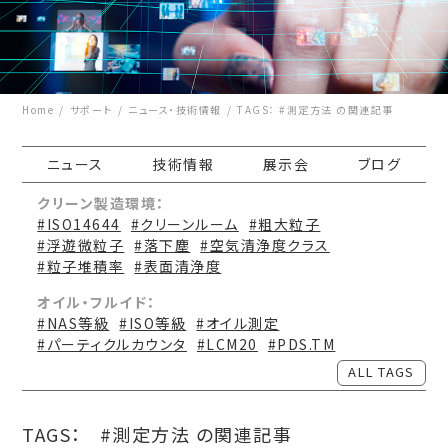
Home
サポート
ニュース・技術情報
TAGS： #測定方法 の関連記事
ニュース
技術情報
展示会
ブログ
クリーン製造環境：
#ISO14644
#クリーンルーム
#粗大粒子
#浮遊微粒子
#落下塵
#空気清浄度クラス
#粒子堆積率
#表面清浄度
オイル・フルイド：
#NAS等級
#ISO等級
#オイル測定
#パーティクルカウンタ
#LCM20
#PDS.TM
ALL TAGS
TAGS：
#測定方法 の関連記事