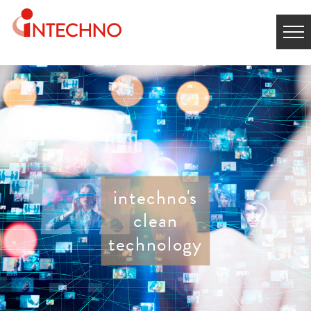
intechno's
clean
technology