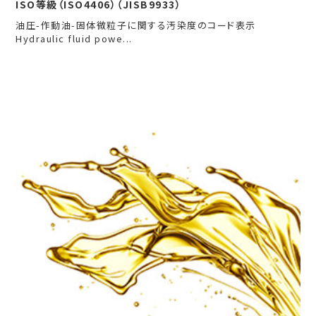
ISO等級（ISO4406）（JISB9933）
油圧-作動油-固体微粒子に関する汚染度のコード表示
Hydraulic fluid powe...