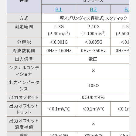
特性
Bシリーズ
B1
B2
B3
方式
膜スプリングマス容量式, スタティック
測定範囲
±3G
±10G
±50G
2
2
(±30m/s
)
(±100m/s
)
(±500m/
分解能
＜0.001G
＜0.005G
＜0.02G
周波数範囲
0Hz～160Hz
0Hz～350Hz
0Hz～550
出力信号
電圧
シグナルコンデ
✕
ィショナ
出力インピーダ
10kΩ
ンス
出力オフセット
0.5Ub±4%
出力オフセット
＜0.1mV/℃
＜0.1mV/℃
＜0.1mV
ドリフト
出力オフセット
✕
温度補償
感度
140mV/G
300mV/G
7.5mV/