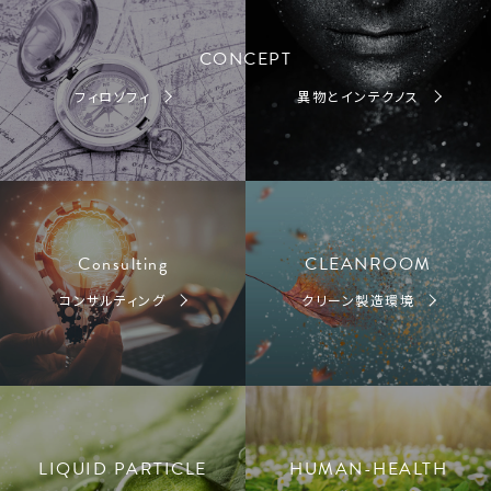
CONCEPT
フィロソフィ
異物とインテクノス
Consulting
CLEANROOM
コンサルティング
クリーン製造環境
LIQUID PARTICLE
HUMAN-HEALTH