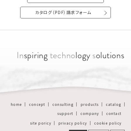
カタログ（PDF）請求フォーム
In
spiring
techno
logy
s
olutions
home
concept
consulting
products
catalog
support
company
contact
site poricy
privacy policy
cookie policy