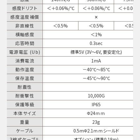
感度ドリフト
＜＋0.06%/℃
＜＋0.06%/℃
＜＋0.06%
感度温度補償
✕
非直線性
＜0.5%
＜0.5%
＜0.5%
横軸感度
＜1%
応答時間
0.3sec
電源電圧 (Ub)
標準5V (3V～6V, 要安定化)
消費電流
1mA
動作温度
－40℃～85℃
保存温度
－45℃～90℃
耐震性
耐衝撃性
10,000G
保護等級
IP65
本体サイズ
Φ24ｍｍ
重量
23g
ケーブル
0.5mΦ2.1ｍｍシールド
3線式ケーブル
オプション (標準0.18m)