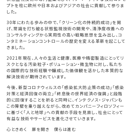
プトを柱に欧州や日本およびアジアの社会に貢献して参りま
した。
30年にわたる歩みの中で、「クリーン化の持続的成功」を掲
げ、常識を打ち破る状態監視技術の開発や、清浄度改善への
コンサルティングから実用性の高い戦略思想を生み出し、コ
ンタミネーションコントロールの歴史を変える革新を起こして
きました。
2021年現在、人々の生活と健康、医療や精密製造にとってリ
スクとなる汚染粒子・ポリューション・微生物に対し、私たち
の国際的な技術経験や醸成した価値観を活かした本質的な
解決技術が期待されています。
今後、新型コロナウィルスの「感染拡大防止策の成功」「感染
対策と経済回復の両立」「終息後の世界経済の復興」と段階
的に回復することを祈ると同時に、インテクノス・ジャパンも
この障壁を乗り越えながら、改めてカンパニーフィロソフィー
に基づく「人と地球」への貢献の手段を見直し、社会にとって
有益な技術やサービスを進化させていきます。
心ときめく 扉を開き 僕らは進む