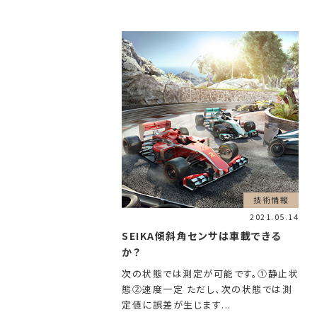
技術情報
2021.05.14
SEIKA傾斜角センサは車載できる
か？
次の状態では測定が可能です。①静止状
態②速度一定 ただし、次の状態では測
定値に誤差が生じます...