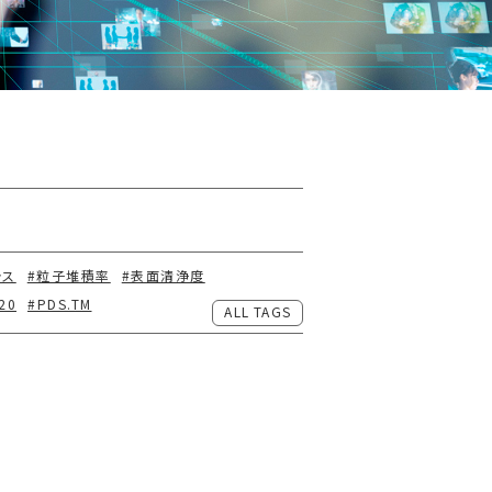
ラス
#粒子堆積率
#表面清浄度
20
#PDS.TM
ALL TAGS