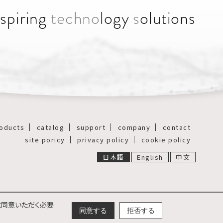
n
spiring
techno
logy
s
olutions
oducts
catalog
support
company
contact
site poricy
privacy policy
cookie policy
日本語
English
中文
に同意いただく必要
同意する
拒否する