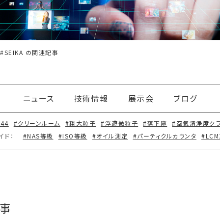
 #SEIKA の関連記事
ニュース
技術情報
展示会
ブログ
644
#クリーンルーム
#粗大粒子
#浮遊微粒子
#落下塵
#空気清浄度ク
イド：
#NAS等級
#ISO等級
#オイル測定
#パーティクルカウンタ
#LCM
記事