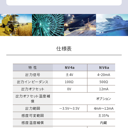
仕様表
特 性
NV4a
NV6a
出力信号
±4V
4ｰ20mA
出力インピーダンス
100Ω
500Ω
出力オフセット
0V
12mA
出力オフセット温度補
オプション
償
出力範囲
－3.5V～3.5V
4mA～12mA
感度可変範囲
±35%
感度温度補償
内蔵