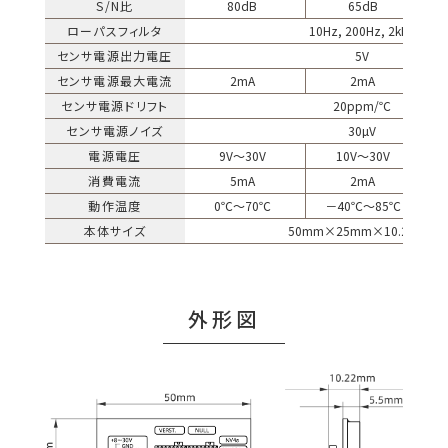
S/N比
80dB
65dB
ローパスフィルタ
10Hz, 200Hz, 2kHz
センサ電源出力電圧
5V
センサ電源最大電流
2mA
2mA
センサ電源ドリフト
20ppm/℃
センサ電源ノイズ
30µV
電源電圧
9V～30V
10V～30V
消費電流
5mA
2mA
動作温度
0℃～70℃
－40℃～85℃
本体サイズ
50mm×25mm×10.22mm
外形図