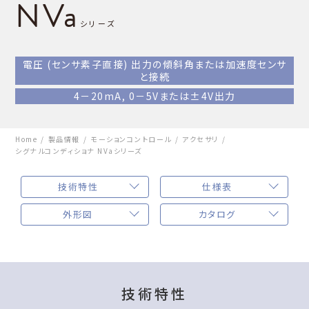
NVa
シリーズ
電圧 (センサ素子直接) 出力の傾斜角
または加速度センサ
と接続
4－20mA, 0－5Vまたは±4V出力
Home
製品情報
モーションコントロール
アクセサリ
シグナルコンディショナ NVaシリーズ
技術特性
仕様表
外形図
カタログ
技術特性