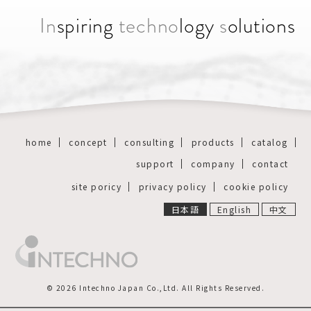
In
spiring
techno
logy
s
olutions
home
concept
consulting
products
catalog
support
company
contact
site poricy
privacy policy
cookie policy
日本語
English
中文
© 2026 Intechno Japan Co.,Ltd. All Rights Reserved.