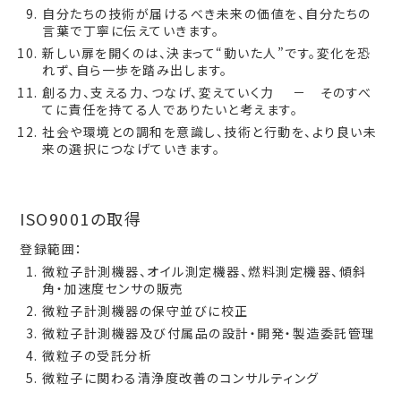
自分たちの技術が届けるべき未来の価値を、自分たちの
言葉で丁寧に伝えていきます。
新しい扉を開くのは、決まって“動いた人”です。変化を恐
れず、自ら一歩を踏み出します。
創る力、支える力、つなげ、変えていく力 － そのすべ
てに責任を持てる人でありたいと考えます。
社会や環境との調和を意識し、技術と行動を、より良い未
来の選択につなげていきます。
ISO9001の取得
登録範囲：
微粒子計測機器、オイル測定機器、燃料測定機器、傾斜
角・加速度センサの販売
微粒子計測機器の保守並びに校正
微粒子計測機器及び付属品の設計・開発・製造委託管理
微粒子の受託分析
微粒子に関わる清浄度改善のコンサルティング