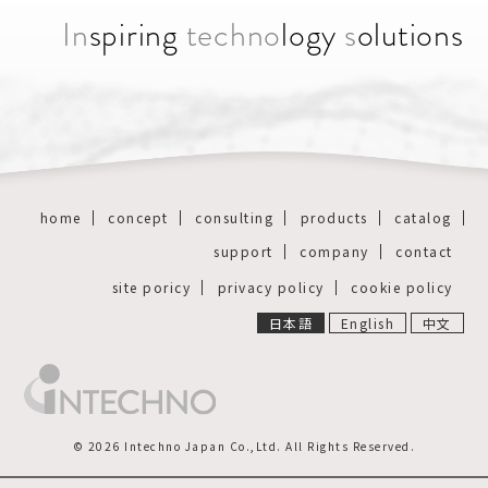
In
spiring
techno
logy
s
olutions
home
concept
consulting
products
catalog
support
company
contact
site poricy
privacy policy
cookie policy
日本語
English
中文
© 2026 Intechno Japan Co.,Ltd. All Rights Reserved.