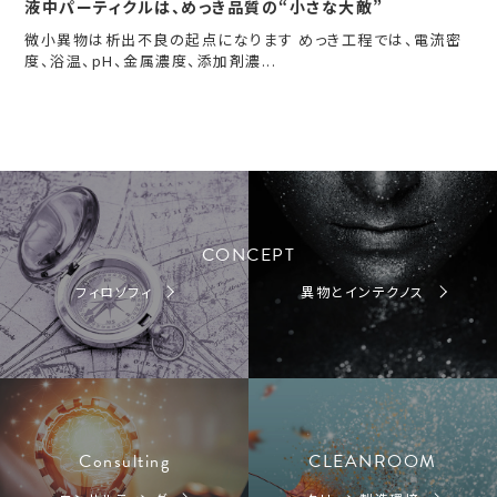
液中パーティクルは、めっき品質の“小さな大敵”
微小異物は析出不良の起点になります めっき工程では、電流密
度、浴温、pH、金属濃度、添加剤濃...
CONCEPT
フィロソフィ
異物とインテクノス
Consulting
CLEANROOM