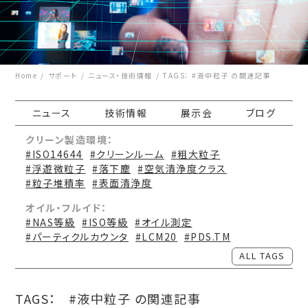
Home
サポート
ニュース・技術情報
TAGS： #液中粒子 の関連記事
ニュース
技術情報
展示会
ブログ
クリーン製造環境：
#ISO14644
#クリーンルーム
#粗大粒子
#浮遊微粒子
#落下塵
#空気清浄度クラス
#粒子堆積率
#表面清浄度
オイル・フルイド：
#NAS等級
#ISO等級
#オイル測定
#パーティクルカウンタ
#LCM20
#PDS.TM
ALL TAGS
TAGS：
#液中粒子 の関連記事