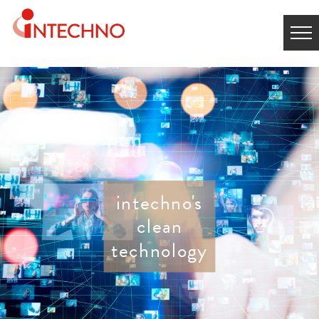
intechno's
clean
technology