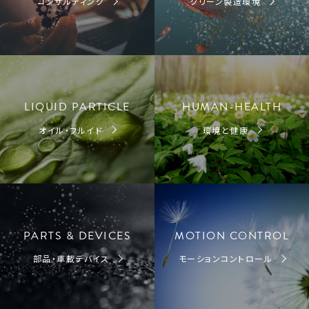
コンサルティング
クリーン製造環境
LIQUID PARTICLE
HUMAN-HEALTH
オイル・フルイド
環境と健康
PARTS & DEVICES
MOTION CONTROL
部品・車載デバイス
モーションコントロール