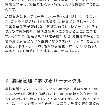
微細な粒子は、製品の性能や信頼性に大きな影響を与えるた
めです。
品質管理においては一般に、パーティクルは「目に見えない
が、欠陥や不良の原因となる要素」と位置づけられます。特に
精密部品や電子部品、光学関連製品では、わずかなパーティ
クルの付着が機能不良や寿命低下につながることがありま
す。 そのため、製造現場では粒子数の測定、発生源の特定、環
境の清浄度管理などが重要になります。パーティクルを正しく
把握し、抑制することは、品質の安定化だけでなく、歩留まり
改善やコスト削減にも直結する場合があります。
2. 潤滑管理におけるパーティクル
機械潤滑の分野でも、パーティクルは極めて重要な管理指標
です。設備の潤滑油や作動油の中には、摩耗粉や外部から侵
入した微粒子が混入することがありますが、これらのパーティ
クルは、さらなる摩耗を引き起こし、設備の故障や寿命短縮の