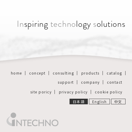
In
spiring
techno
logy
s
olutions
home
concept
consulting
products
catalog
support
company
contact
site poricy
privacy policy
cookie policy
日本語
English
中文