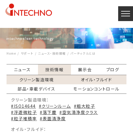
intechno clean technology
Home
サポート
ニュース・技術情報
パーティクルとは
ニュース
技術情報
展示会
ブログ
クリーン製造環境
オイル・フルイド
部品・車載デバイス
モーションコントロール
クリーン製造環境：
#ISO14644
#クリーンルーム
#粗大粒子
#浮遊微粒子
#落下塵
#空気清浄度クラス
#粒子堆積率
#表面清浄度
オイル・フルイド：