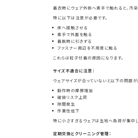
着衣時にウェア外側へ素手で触れると、汚染
特に以下は注意が必要です。
床へ接触させる
素手で外面を触る
着脱時に引きずる
ファスナー周辺を不用意に触る
これらは粒子付着の原因になります。
サイズ不適合に注意：
ウェアサイズが合っていないと以下の問題が
動作時の摩擦増加
破損リスク上昇
隙間発生
作業性低下
特に小さすぎるウェアは生地へ負荷が集中し
定期交換とクリーニング管理：