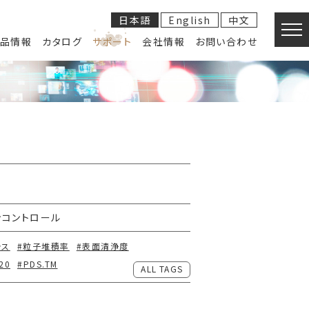
日本語
English
中文
品情報
カタログ
サポート
会社情報
お問い合わせ
ンコントロール
ラス
#粒子堆積率
#表面清浄度
20
#PDS.TM
ALL TAGS