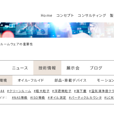
Home
コンセプト
コンサルティング
製
ンルームウェアの重要性
ニュース
技術情報
展示会
ブログ
環境
オイル・フルイド
部品・車載デバイス
モーショ
644
#クリーンルーム
#粗大粒子
#浮遊微粒子
#落下塵
#空気清浄度ク
イド：
#NAS等級
#ISO等級
#オイル測定
#パーティクルカウンタ
#LCM