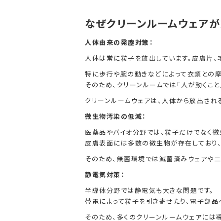
なぜクリーンルームウェア
人体由来の発塵対策：
人体は常に粒子を放出しています。皮膚片、
特に歩行や腕の動きなどによって衣類との摩
そのため、クリーンルームでは「人が動くこと
クリーンルームウェアは、人体から放出され
微生物汚染の低減：
医薬品やバイオ分野では、粒子だけでなく微
皮膚表面には多数の微生物が存在しており、
そのため、無菌環境では滅菌済みウェアや二
静電気対策：
半導体分野では静電気も大きな問題です。
帯電によって粒子を引き寄せたり、電子部品
そのため、多くのクリーンルームウェアには