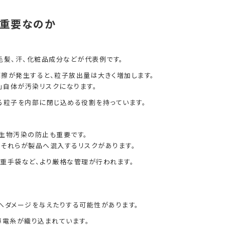
が重要なのか
毛髪、汗、化粧品成分などが代表例です。
擦が発生すると、粒子放出量は大きく増加します。
」自体が汚染リスクになります。
る粒子を内部に閉じ込める役割を持っています。
生物汚染の防止も重要です。
それらが製品へ混入するリスクがあります。
重手袋など、より厳格な管理が行われます。
へダメージを与えたりする可能性があります。
導電糸が織り込まれています。