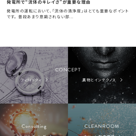
発電所で“流体のキレイさ”が重要な理由
発電所の運転において、「流体の清浄度」はとても重要なポイント
です。 普段あまり意識されない部...
CONCEPT
フィロソフィ
異物とインテクノス
Consulting
CLEANROOM