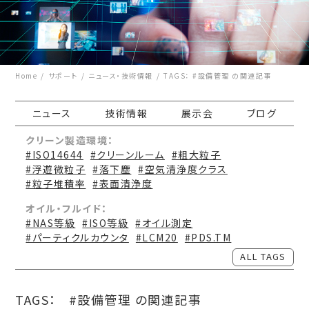
Home
サポート
ニュース・技術情報
TAGS： #設備管理 の関連記事
ニュース
技術情報
展示会
ブログ
クリーン製造環境：
#ISO14644
#クリーンルーム
#粗大粒子
#浮遊微粒子
#落下塵
#空気清浄度クラス
#粒子堆積率
#表面清浄度
オイル・フルイド：
#NAS等級
#ISO等級
#オイル測定
#パーティクルカウンタ
#LCM20
#PDS.TM
ALL TAGS
TAGS：
#設備管理 の関連記事