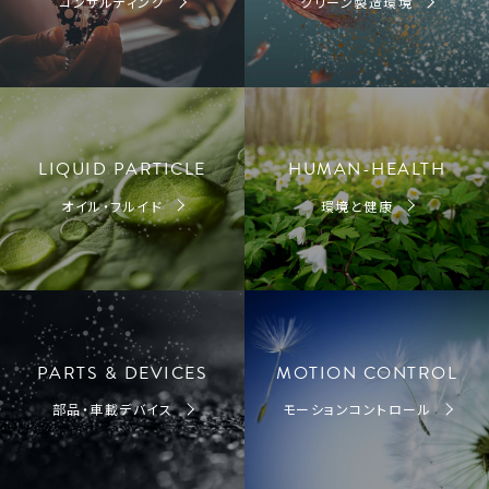
コンサルティング
クリーン製造環境
LIQUID PARTICLE
HUMAN-HEALTH
オイル・フルイド
環境と健康
PARTS & DEVICES
MOTION CONTROL
部品・車載デバイス
モーションコントロール