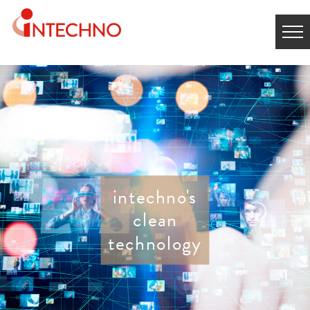
intechno's
clean
technology