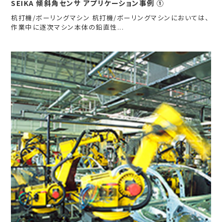
SEIKA 傾斜角センサ アプリケーション事例 ①
杭打機/ボーリングマシン 杭打機/ボーリングマシンにおいては、
作業中に逐次マシン本体の鉛直性...