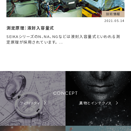
技術情報
2021.05.14
測定原理：液封入容量式
SEIKAシリーズのN、NA、NGなどは液封入容量式といわれる測
定原理が採用されています。 ...
CONCEPT
フィロソフィ
異物とインテクノス