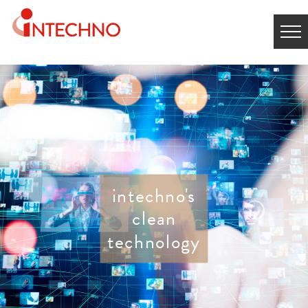
intechno's
clean
technology