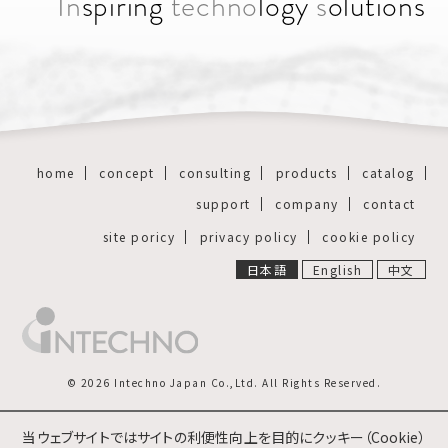
In
spiring
techno
logy
s
olutions
home
concept
consulting
products
catalog
support
company
contact
site poricy
privacy policy
cookie policy
日本語
English
中文
© 2026 Intechno Japan Co.,Ltd. All Rights Reserved.
当ウェブサイトではサイトの利便性向上を目的にクッキー（Cookie）