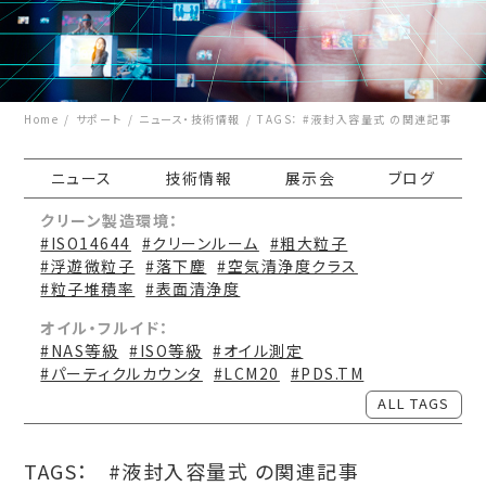
Home
サポート
ニュース・技術情報
TAGS： #液封入容量式 の関連記事
ニュース
技術情報
展示会
ブログ
クリーン製造環境：
#ISO14644
#クリーンルーム
#粗大粒子
#浮遊微粒子
#落下塵
#空気清浄度クラス
#粒子堆積率
#表面清浄度
オイル・フルイド：
#NAS等級
#ISO等級
#オイル測定
#パーティクルカウンタ
#LCM20
#PDS.TM
ALL TAGS
TAGS：
#液封入容量式 の関連記事