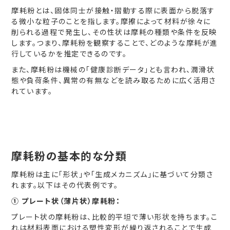
摩耗粉とは、固体同士が接触・摺動する際に表面から脱落す
る微小な粒子のことを指します。摩擦によって材料が徐々に
削られる過程で発生し、その性状は摩耗の種類や条件を反映
します。つまり、摩耗粉を観察することで、どのような摩耗が進
行しているかを推定できるのです。
また、摩耗粉は機械の「健康診断データ」とも言われ、潤滑状
態や負荷条件、異常の有無などを読み取るために広く活用さ
れています。
摩耗粉の基本的な分類
摩耗粉は主に「形状」や「生成メカニズム」に基づいて分類さ
れます。以下はその代表例です。
① プレート状（薄片状）摩耗粉：
プレート状の摩耗粉は、比較的平坦で薄い形状を持ちます。こ
れは材料表面における塑性変形が繰り返されることで生成