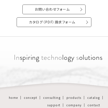
お問い合わせフォーム
カタログ（PDF）請求フォーム
In
spiring
techno
logy
s
olutions
home
concept
consulting
products
catalog
support
company
contact