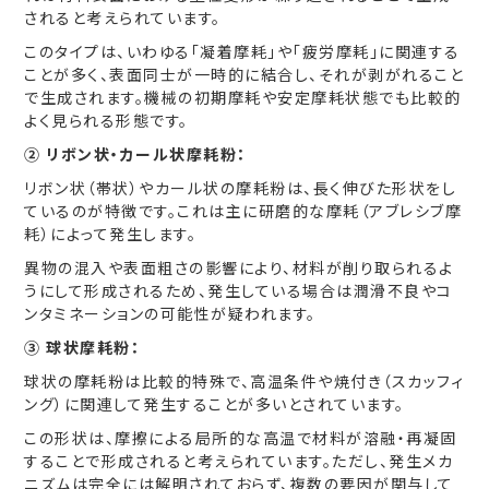
されると考えられています。
このタイプは、いわゆる「凝着摩耗」や「疲労摩耗」に関連する
ことが多く、表面同士が一時的に結合し、それが剥がれること
で生成されます。機械の初期摩耗や安定摩耗状態でも比較的
よく見られる形態です。
② リボン状・カール状摩耗粉：
リボン状（帯状）やカール状の摩耗粉は、長く伸びた形状をし
ているのが特徴です。これは主に研磨的な摩耗（アブレシブ摩
耗）によって発生します。
異物の混入や表面粗さの影響により、材料が削り取られるよ
うにして形成されるため、発生している場合は潤滑不良やコ
ンタミネーションの可能性が疑われます。
③ 球状摩耗粉：
球状の摩耗粉は比較的特殊で、高温条件や焼付き（スカッフィ
ング）に関連して発生することが多いとされています。
この形状は、摩擦による局所的な高温で材料が溶融・再凝固
することで形成されると考えられています。ただし、発生メカ
ニズムは完全には解明されておらず、複数の要因が関与して