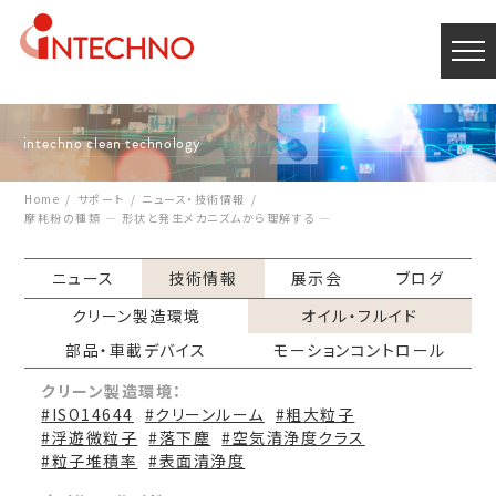
intechno clean technology
Home
サポート
ニュース・技術情報
摩耗粉の種類 ― 形状と発生メカニズムから理解する ―
ニュース
技術情報
展示会
ブログ
クリーン製造環境
オイル・フルイド
部品・車載デバイス
モーションコントロール
クリーン製造環境：
#ISO14644
#クリーンルーム
#粗大粒子
#浮遊微粒子
#落下塵
#空気清浄度クラス
#粒子堆積率
#表面清浄度