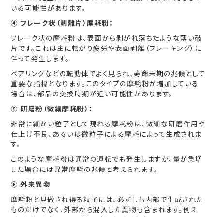
いる可能性があります。
④ フレーク状（剥離片）摩耗粉：
フレーク状の摩耗粉は、表面から剥がれ落ちたような薄い破
片です。これは主に転がり疲労や表面剥離（フレーキング）に
伴って発生します。
ベアリングなどの転動体でよく見られ、寿命末期の兆候として
重要な指標となります。このタイプの摩耗粉が増加している
場合は、部品の交換時期が近い可能性があります。
⑤ 研磨粉（微細摩耗粉）：
非常に細かい粒子として現れる摩耗粉は、微細な研磨作用や
仕上げ不良、あるいは微粒子による摩耗によって生成されま
す。
このような摩耗粉は通常の運転でも発生しますが、量が急増
した場合には異常摩耗の兆候と考えられます。
⑥ 外来異物
摩耗粉と見做され得る粒子には、必ずしも内部で生成された
ものだけでなく、外部から混入した異物も含まれます。例え