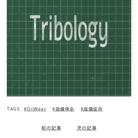
#OilWear
#設備保全
#設備延命
前の記事
次の記事