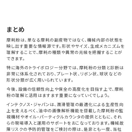
まとめ
摩耗粉は、単なる摩耗の副産物ではなく、機械内部の状態を
映し出す重要な情報源です。形状やサイズ、生成メカニズムを
理解することで、摩耗の種類や異常の兆候を把握することが
できます。
特に海外のトライボロジー分野では、摩耗粉の分類と診断は
非常に体系化されており、プレート状、リボン状、球状などの
形状分類が広く用いられています。
今後、設備の信頼性向上や保全の高度化を目指す上で、摩耗
粉の理解と活用はますます重要になっていくでしょう。
インテクノス・ジャパンは、潤滑管理の最適化による生産性向
上を支えるべく、油中の画像解析機能を搭載した摩耗粉の監
視機材やオイル・パーティクルカウンタの提供とともに、それ
らの現場導入と運用のサポートをおこなっております。機械故
障リスクの予防的管理をご検討の際は、是非とも一度、当社