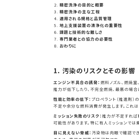
精密洗浄の目的と概要
精密洗浄の主な工程
適用される規格と品質管理
地上支援装置の清浄化の重要性
課題と技術的な難しさ
専門業者との協力の必要性
おわりに
1.
汚染のリスクとその影響
エンジン不具合の誘発：
燃料ノズル、燃焼室
推力が低下したり、不完全燃焼、最悪の場合
性能と効率の低下：
プロペラント（推進剤）
不足や余分な燃料消費が発生します。これは
ミッション失敗のリスク：
推力が不足すれば
可能性があります。特に有人ミッションでは
目に見えない脅威：
汚染物は肉眼で確認でき