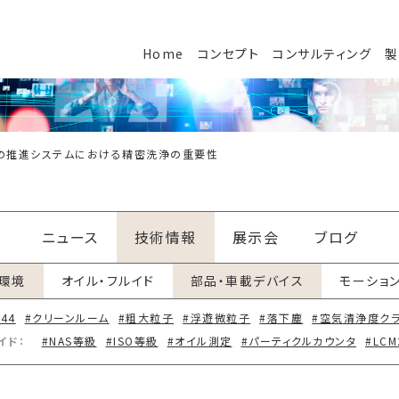
Home
コンセプト
コンサルティング
製
の推進システムにおける精密洗浄の重要性
ニュース
技術情報
展示会
ブログ
環境
オイル・フルイド
部品・車載デバイス
モーショ
644
#クリーンルーム
#粗大粒子
#浮遊微粒子
#落下塵
#空気清浄度ク
イド：
#NAS等級
#ISO等級
#オイル測定
#パーティクルカウンタ
#LCM