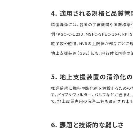
4.
適用される規格と品質管
精密洗浄には、各国の宇宙機関や国際標準化
例：KSC-C-123J、MSFC-SPEC-164、RPTS
粒子数や粒径、NVRの上限値が部品ごとに
地上支援装置（GSE）にも、飛行体と同等
5.
地上支援装置の清浄化の
推進系統に燃料や酸化剤を供給するための
す。パイプやフィルター、バルブなどが含ま
て、地上設備専用の洗浄工程も設計されます
6.
課題と技術的な難しさ