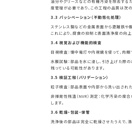
油分やグリースなどの有機汚染を除去する
度管理が必要であり、この工程の品質は次の
3.3 パッシベーション（不動態化処理）
ステンレス鋼などの金属表面から遊離鉄や酸
これにより、腐食の抑制と表面清浄度の向上
3.4 視覚および機能的検査
目視検査：懐中電灯や内視鏡を使って、肉眼
水膜試験：部品を水に浸し、引き上げた際の
残っている可能性があります。
3.5 検証工程（バリデーション）
粒子検査：部品表面や内部から洗い出された
非揮発性残渣（NVR）測定：化学汚染の度
します。
3.6 乾燥・包装・保管
洗浄後の部品は完全に乾燥させたうえで、清