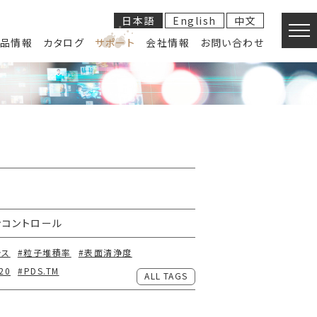
日本語
English
中文
品情報
カタログ
サポート
会社情報
お問い合わせ
ンコントロール
ラス
#粒子堆積率
#表面清浄度
20
#PDS.TM
ALL TAGS