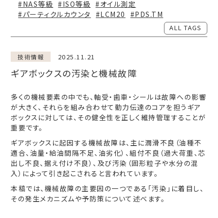
#NAS等級
#ISO等級
#オイル測定
#パーティクルカウンタ
#LCM20
#PDS.TM
ALL TAGS
2025.11.21
技術情報
ギアボックスの汚染と機械故障
多くの機械要素の中でも、軸受・歯車・シールは故障への影響
が大きく、それらを組み合わせて動力伝達のコアを担うギア
ボックスに対しては、その健全性を正しく維持管理することが
重要です。
ギアボックスに起因する機械故障は、主に潤滑不良（油種不
適合、油量・給油間隔不足、油劣化）、組付不良（過大荷重、芯
出し不良、据え付け不良）、及び汚染（固形粒子や水分の混
入）によって引き起こされると言われています。
本稿では、機械故障の主要因の一つである「汚染」に着目し、
その発生メカニズムや予防策について述べます。