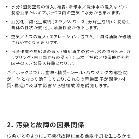
水分（湿潤空気の侵入、結露、冷却水／洗浄水の混入など）：
潤滑油またはギアボックス内の空気に水分が含まれます。
油劣化／酸化生成物（スラッジ、ワニス、分解生成物）： 潤滑油
自体の性状が変化し、油膜性能が低下します。
空気／ガスの混入（エアレーション、泡立ち）： 潤滑油膜が破壊
されやすくなる要因です。
保全作業や補給時の混入（補給油中の粒子、水の持ち込み、カ
ップリング・開口部からの侵入）： 点検／補給／整備時が外的
因子の大きな侵入経路となります。
ギアボックスでは、歯車・軸受・シール・ハウジング内部空間
が一体となって動作しており、これらの汚染因子が潤滑・材
質・構造に及ぼす影響から機械故障を誘発します。
2.
汚染と故障の因果関係
汚染がどのようにして機械故障に至る要素不良を生じるかを