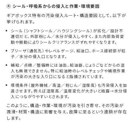
④ シール・呼吸系からの侵入と作業・環境要因
ギアボックス特有の汚染侵入ルート・構造要因として、以下が
挙げられます。
シール（シャフトシール／ハウジングシール）が劣化／設計不
適切だと、外部粉じん／水分が侵入しやすく、また内部負荷変
動や振動によりシールクリアランスがずれやすくなります。
ブリーザ（通気孔）やレベルゲージ、給油口、ホース接続部が粒
子／水分の侵入口となります。
補給／点検／整備時には油缶、給油器、じょうごなどからの混
入も無視できません。特に給油時のレベルチェックや補填作業
が汚染の大きな入り口になると指摘されています。
環境条件（屋外機械／高温／粉じん／湿度高）も汚染侵入を加
速させます。例えば湿度高／温度変化が大きいと結露→水分侵
入につながりやすいとされます。
このように、構造・作業・環境が汚染を引き寄せ、その汚染が
潤滑・材質・構造に影響を与え、故障に至るという連鎖が存在
します。