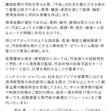
機械故障の予防を考える際、「汚染」は状況を悪化させる極め
て重要な因子であり、潤滑・構造・運用を通じて歯車・軸受・
潤滑油自体に深刻な影響を及ぼします。
潤滑油膜が健全であれば、摩耗・疲労・破損は抑えられます
が、汚染によってその膜が破られ、摩擦・熱・変形・破壊へと至
るルートが明確に存在するのです。
特にギアボックスのような高荷重・高速・精密な機械要素で
は、汚染制御を疎かにすると寿命低下・ダウンタイム増加・修
理コスト増加に直結します。
産業機械の保全・運用設計においては、汚染侵入の経路特定
と予防、オイル清浄度の監視、汚染状態の回復手段をキーフ
ァクターと捉え、対策を検討することが重要です。
インテクノス・ジャパンは、日本及びアジアの産業界における
清浄度管理の技術提供に軸足を置き、30年以上にわたって顧
客企業の機械保全を支援してきました。オイル清浄度の監視
や制御の改善をご検討の際は、是非一度お声掛け頂ければ
幸いです。経験豊富な専門員が最適なソリューションをご案
内いたします。
高木 篤 ／ コンサルティングTOPチーム ― TOBIRA ―