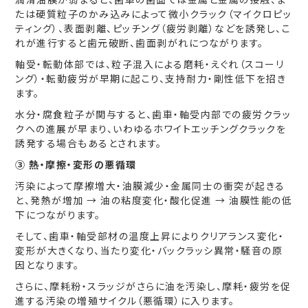
たは硬質粒子のかみ込みによって微小クラック（マイクロピッ
ティング）、表面剥離、ピッチング（疲労剥離）などを誘発し、こ
れが進行すると歯元破断、歯面剥がれにつながります。
軸受・転動体部では、粒子混入による磨耗・えぐれ（スコーリ
ング）・転動疲労が早期に起こり、支持耐力・剛性低下を招き
ます。
水分・腐食粒子が関与すると、歯車・軸受内部での疲労クラッ
クへの進展が早まり、いわゆるホワイトエッチングクラックを
誘発する場合もあるとされます。
③ 熱・摩擦・変形の悪循環
汚染によって摩擦増大・油膜減少・金属同士の衝突が起きる
と、発熱が増加 → 油の粘度変化・酸化促進 → 油膜性能の低
下につながります。
そして、歯車・軸受部材の温度上昇によりクリアランス変化・
変形が大きくなり、当たり変化・バックラッシ異常・騒音の原
因となります。
さらに、摩耗粉・スラッジがさらに油を汚染し、摩耗・疲労を促
進する汚染の増殖サイクル（悪循環）に入ります。