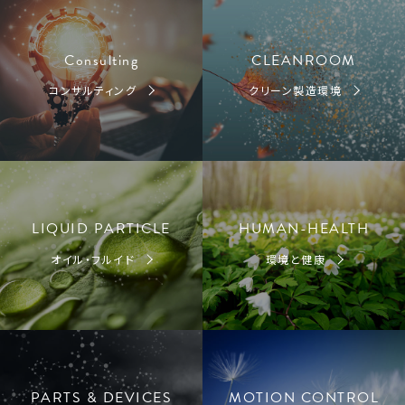
Consulting
CLEANROOM
コンサルティング
クリーン製造環境
LIQUID PARTICLE
HUMAN-HEALTH
オイル・フルイド
環境と健康
PARTS & DEVICES
MOTION CONTROL