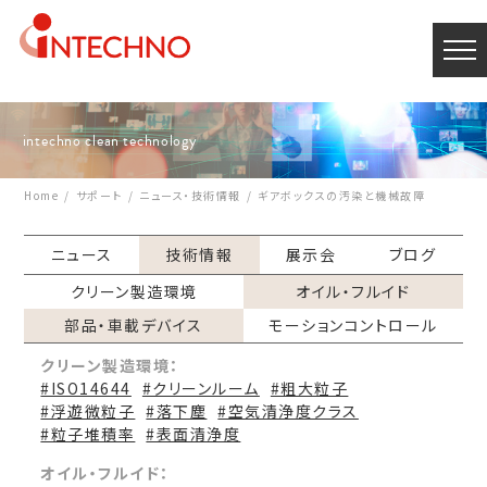
intechno clean technology
Home
サポート
ニュース・技術情報
ギアボックスの汚染と機械故障
ニュース
技術情報
展示会
ブログ
クリーン製造環境
オイル・フルイド
部品・車載デバイス
モーションコントロール
クリーン製造環境：
#ISO14644
#クリーンルーム
#粗大粒子
#浮遊微粒子
#落下塵
#空気清浄度クラス
#粒子堆積率
#表面清浄度
オイル・フルイド：