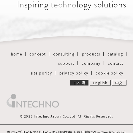
In
spiring
techno
logy
s
olutions
home
concept
consulting
products
catalog
support
company
contact
site poricy
privacy policy
cookie policy
日本語
English
中文
© 2026 Intechno Japan Co.,Ltd. All Rights Reserved.
当ウェブサイトではサイトの利便性向上を目的にクッキー（Cookie）