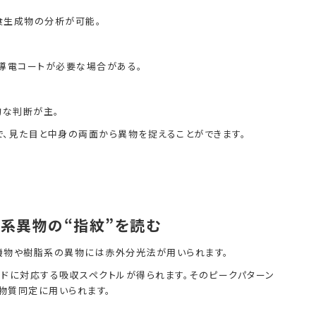
食生成物の分析が可能。
導電コートが必要な場合がある。
的な判断が主。
、見た目と中身の両面から異物を捉えることができます。
機系異物の“指紋”を読む
機物や樹脂系の異物には赤外分光法が用いられます。
ドに対応する吸収スペクトルが得られます。そのピークパターン
物質同定に用いられます。