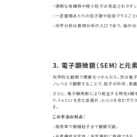
・透明な有機物や極小粒子は見逃されやすい
・一定面積あたりの粒子数や粒径クラスごと
・光学分析は異物分析の入口であり、後の分
3.
電子顕微鏡（SEM）と元
光学的な観察で概要をつかんだら、次は電子
ノレベルで観察することで、粒子の形状、表
さらに、電子線照射により発生する特性X線を
り、FeとCrを含む金属片、SiとOを含むガ
す。
この手法の利点：
・高倍率で微細粒子まで観察可能。
・元素構成を定性／半定量的に取得できる。