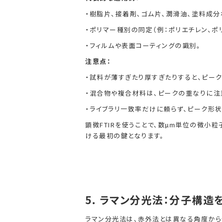
・樹脂片、接着剤、ゴム片、潤滑油、塗料成分
・ポリマー種別の同定（例：ポリエチレン、ポ
・フィルムや表面コーティングの識別。
注意点：
・試料が薄すぎたり厚すぎたりすると、ピー
・混合物や複合材料は、ピークの重なりに注
・ライブラリ一致率だけに頼らず、ピーク形
顕微FTIRを使うことで、数µm単位の微小
ける最初の鍵となります。
5.
ラマン分光法：分子構造
ラマン分光法は、赤外法とは異なる角度から