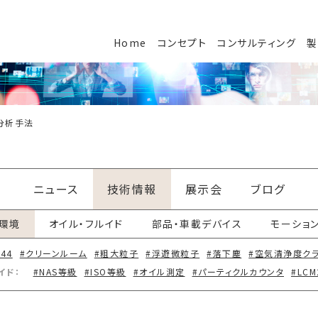
Home
コンセプト
コンサルティング
製
分析手法
ニュース
技術情報
展示会
ブログ
環境
オイル・フルイド
部品・車載デバイス
モーショ
644
#クリーンルーム
#粗大粒子
#浮遊微粒子
#落下塵
#空気清浄度ク
イド：
#NAS等級
#ISO等級
#オイル測定
#パーティクルカウンタ
#LCM