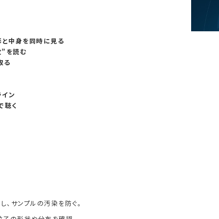
：形と中身を同時に見る
紋”を読む
取る
ライン
で聴く
。
し、サンプルの汚染を防ぐ。
粒子の形状や分布を確認。