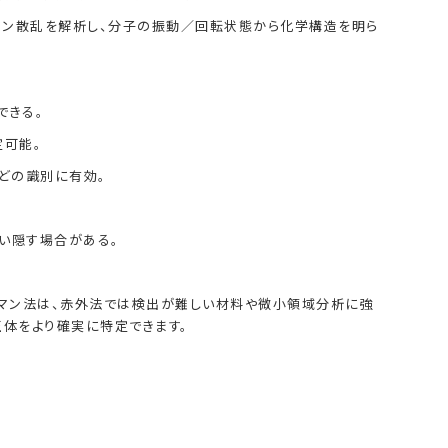
マン散乱を解析し、分子の振動／回転状態から化学構造を明ら
できる。
定可能。
などの識別に有効。
い隠す場合がある。
ラマン法は、赤外法では検出が難しい材料や微小領域分析に強
正体をより確実に特定できます。