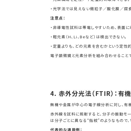
・光学法では見えない微粒子／酸化膜／腐
注意点：
・非導電性試料は帯電しやすいため、表面に
・軽元素（H、Li、Beなど）は検出できない。
・定量よりも、どの元素を含むかという定性
電子顕微鏡と元素分析を組み合わせることで
4.
赤外分光法（FTIR）：有
無機や金属が中心の電子線分析に対し、有
赤外線を試料に照射すると、分子の振動モー
は分子ごとに異なる“指紋”のようなもので、
代表的な適用例：