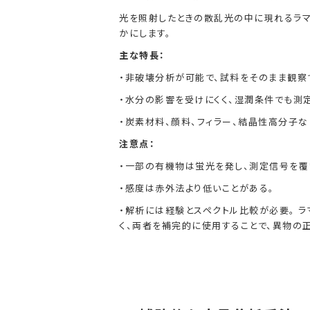
光を照射したときの散乱光の中に現れるラ
かにします。
主な特長：
・非破壊分析が可能で、試料をそのまま観察
・水分の影響を受けにくく、湿潤条件でも測
・炭素材料、顔料、フィラー、結晶性高分子
注意点：
・一部の有機物は蛍光を発し、測定信号を覆
・感度は赤外法より低いことがある。
・解析には経験とスペクトル比較が必要。 
く、両者を補完的に使用することで、異物の