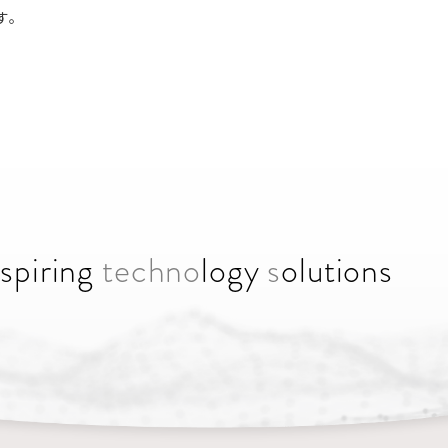
す。
n
spiring
techno
logy
s
olutions